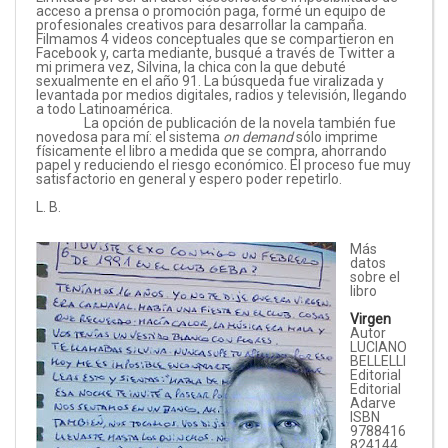
acceso a prensa o promoción paga, formé un equipo de
profesionales creativos para desarrollar la campaña.
Filmamos 4 videos conceptuales que se compartieron en
Facebook y, carta mediante, busqué a través de Twitter a
mi primera vez, Silvina, la chica con la que debuté
sexualmente en el año 91. La búsqueda fue viralizada y
levantada por medios digitales, radios y televisión, llegando
a todo Latinoamérica.
La opción de publicación de la novela también fue
novedosa para mí: el sistema
on demand
sólo imprime
físicamente el libro a medida que se compra, ahorrando
papel y reduciendo el riesgo económico. El proceso fue muy
satisfactorio en general y espero poder repetirlo.
L. B.
Más
datos
sobre el
libro
Virgen
Autor
LUCIANO
BELLELLI
Editorial
Editorial
Adarve
ISBN
9788416
824144