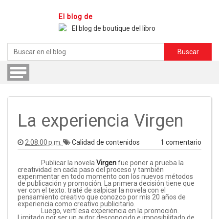
El blog de
T
o
g
g
l
e
n
a
v
i
g
a
t
i
o
n
La experiencia Virgen
2:08:00 p.m.
Calidad de contenidos
1 comentario
Publicar la novela
Virgen
fue poner a prueba la
creatividad en cada paso del proceso y también
experimentar en todo momento con los nuevos métodos
de publicación y promoción. La primera decisión tiene que
ver con el texto: traté de salpicar la novela con el
pensamiento creativo que conozco por mis 20 años de
experiencia como creativo publicitario.
Luego, vertí esa experiencia en la promoción.
Limitado por ser un autor desconocido e imposibilitado de