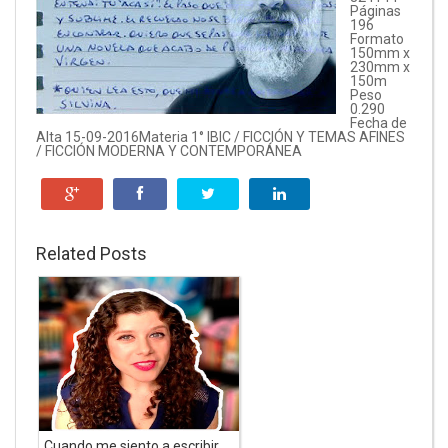
Páginas
196
Formato
150mm x
230mm x
150m
Peso
0.290
Fecha de
Alta 15-09-2016
Materia 1° IBIC / FICCIÓN Y TEMAS AFINES
/ FICCIÓN MODERNA Y CONTEMPORÁNEA
Related Posts
Cuando me siento a escribir...