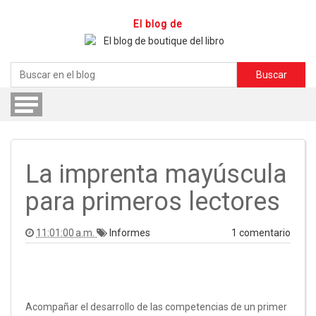
El blog de
T
o
g
g
l
e
n
a
v
i
g
a
t
i
o
n
La imprenta mayúscula
para primeros lectores
11:01:00 a.m.
Informes
1 comentario
Acompañar el desarrollo de las competencias de un primer